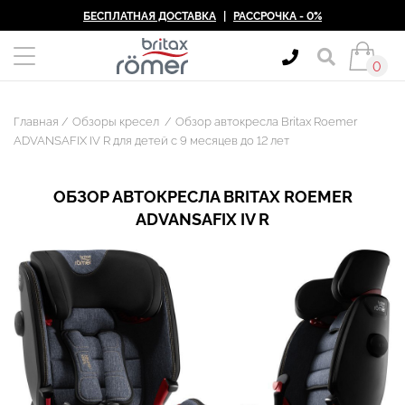
БЕСПЛАТНАЯ ДОСТАВКА
|
РАССРОЧКА - 0%
0
Главная
Обзоры кресел
Обзор автокресла Britax Roemer
ADVANSAFIX IV R для детей с 9 месяцев до 12 лет
ОБЗОР АВТОКРЕСЛА BRITAX ROEMER
ADVANSAFIX IV R