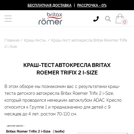
БЕСПЛАТНАЯ ДОСТАВКА
|
РАССРОЧКА - 0%
0
Главная
Краш-тесты
Краш-тест автокресла Britax Roemer Trifix
2 i-Size
КРАШ-ТЕСТ АВТОКРЕСЛА BRITAX
ROEMER TRIFIX 2 I-SIZE
В этом обзоре мы познакомим вас с результатами краш-
теста детского автокресла Britax Roemer Trifix 2 i-Size,
который проводился немецким автоклубом ADAC. Кресло
относится к Группе 1 и предназначено для детей с 9
месяцев до 4 лет, ростом 70-110 см.