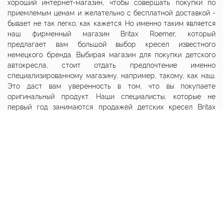
хороший интернет-магазин, чтобы совершать покупки по
приемлемым ценам и желательно с бесплатной доставкой -
бывает не так легко, как кажется. Но именно таким является
наш фирменный магазин Britax Roemer, который
предлагает вам большой выбор кресел известного
немецкого бренда. Выбирая магазин для покупки детского
автокресла, стоит отдать предпочтение именно
специализированному магазину, например, такому, как наш.
Это даст вам уверенность в том, что вы покупаете
оригинальный продукт. Наши специалисты, которые не
первый год занимаются продажей детских кресел Britax
Roemer, знают товар от А до Я, и помогут вам определиться с
выбором. Кресла Бритакс Ромер можно купить по доступной
цене c бесплатной доставкой по Москве, а также быстрой
доставкой по России.
© 2012 - 2026 br-seat.ru