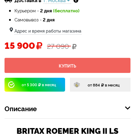
Доставка в
г. Москва
Курьером -
2 дня
(бесплатно)
Самовывоз -
2 дня
Адрес и время работы магазина
15 900
27 090
КУПИТЬ
от
884
в месяц
от
5 300
в месяц
Описание
BRITAX ROEMER KING II LS